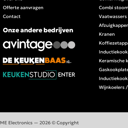
Offerte aanvragen
Combi stoo
Contact
Vaatwassers
Afzuigkappe
Onze andere bedrijven
Kranen
Koffiezetapp
Inductiekook
Keramische 
Gaskookplat
Inductiekook
Wijnkoelers 
ME Electronics — 2026 © Copyright