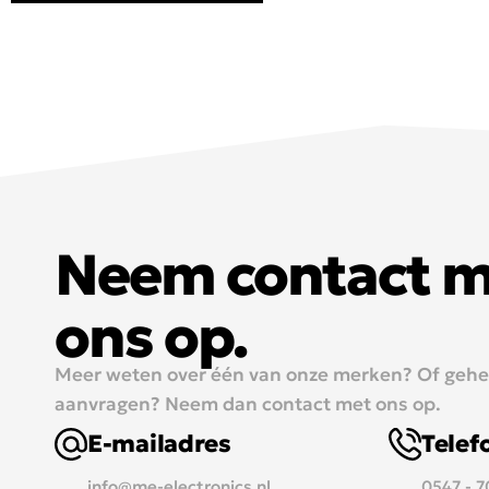
Neem contact 
ons op.
Meer weten over één van onze merken? Of geheel
aanvragen? Neem dan contact met ons op.
E-mailadres
Tele
info@me-electronics.nl
0547 - 