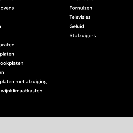
movens
Fornuizen
Televisies
n
Geluid
Stofzuigers
araten
platen
kookplaten
en
platen met afzuiging
/ wijnklimaatkasten