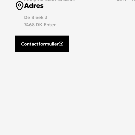
Adres
De Bleek 3
7468 DK Enter
Contactformulier