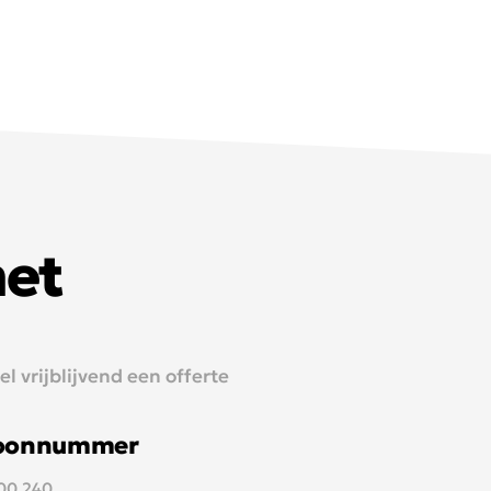
met
 vrijblijvend een offerte
foonnummer
700 240