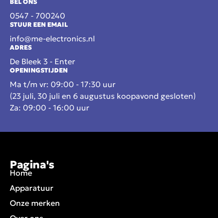
BEL ONS
0547 - 700240
STUUR EEN EMAIL
info@me-electronics.nl
ADRES
De Bleek 3 - Enter
OPENINGSTIJDEN
Ma t/m vr: 09:00 - 17:30 uur
(23 juli, 30 juli en 6 augustus koopavond gesloten)
Za: 09:00 - 16:00 uur
Pagina's
Home
Apparatuur
Onze merken
Over ons