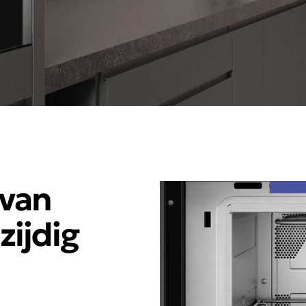
van
zijdig