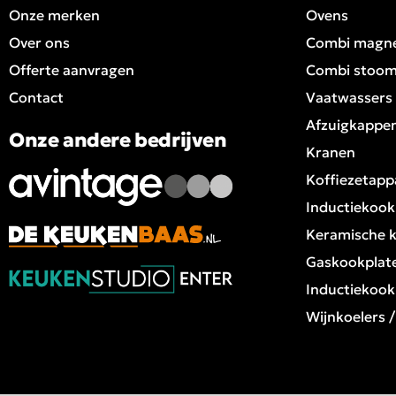
Onze merken
Ovens
Over ons
Combi magn
Offerte aanvragen
Combi stoo
Contact
Vaatwassers
Afzuigkappe
Onze andere bedrijven
Kranen
Koffiezetapp
Inductiekook
Keramische 
Gaskookplat
Inductiekook
Wijnkoelers 