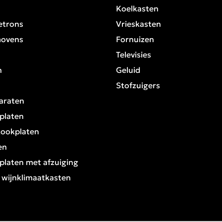
Koelkasten
etrons
Vrieskasten
movens
Fornuizen
Televisies
n
Geluid
Stofzuigers
araten
platen
kookplaten
en
platen met afzuiging
/ wijnklimaatkasten