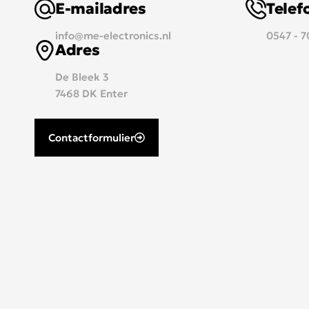
E-mailadres
Tele
info@me-electronics.nl
0547 - 
Adres
De Bleek 3
7468 DK Enter
Contactformulier