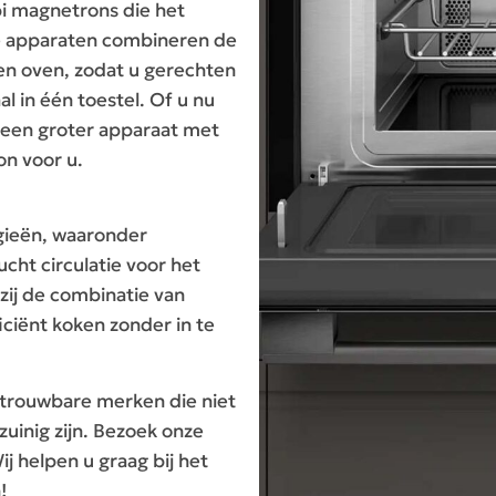
bi magnetrons die het
ge apparaten combineren de
en oven, zodat u gerechten
l in één toestel. Of u nu
 een groter apparaat met
on voor u.
gieën, waaronder
cht circulatie voor het
kzij de combinatie van
iciënt koken zonder in te
etrouwbare merken die niet
zuinig zijn. Bezoek onze
j helpen u graag bij het
!