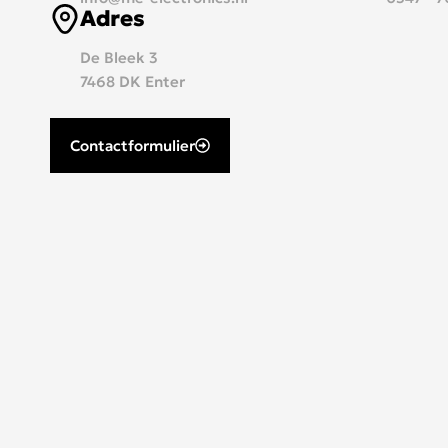
Adres
De Bleek 3
7468 DK Enter
Contactformulier