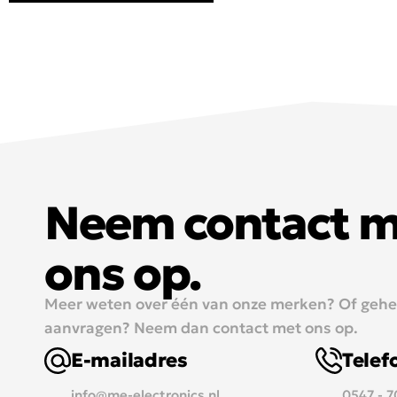
Neem contact 
ons op.
Meer weten over één van onze merken? Of geheel
aanvragen? Neem dan contact met ons op.
E-mailadres
Tele
info@me-electronics.nl
0547 - 