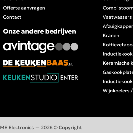
Offerte aanvragen
Combi stoo
Contact
Vaatwassers
Afzuigkappe
Onze andere bedrijven
Kranen
Koffiezetapp
Inductiekook
Keramische 
Gaskookplat
Inductiekook
Wijnkoelers 
ME Electronics — 2026 © Copyright