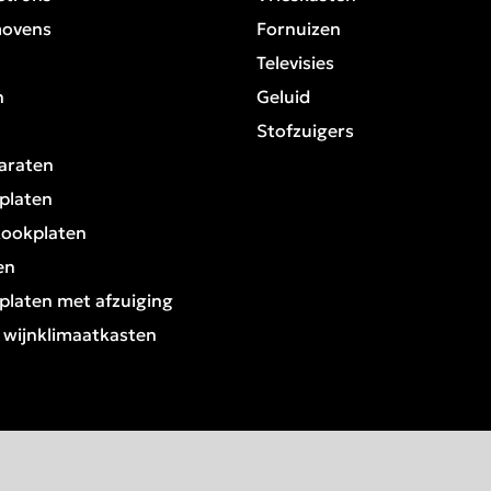
movens
Fornuizen
Televisies
n
Geluid
Stofzuigers
araten
platen
kookplaten
en
platen met afzuiging
/ wijnklimaatkasten