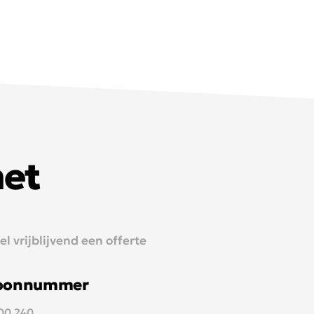
met
 vrijblijvend een offerte
foonnummer
700 240