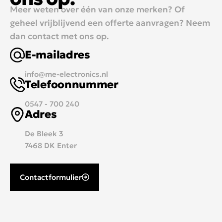
Meer weten over één van onze merken? Of
geheel vrijblijvend een offerte aanvragen? Neem
dan contact met ons op.
E-mailadres
info@me-electronics.nl
Telefoonnummer
0547 - 700 240
Adres
De Bleek 3
7468 DK Enter
Contactformulier