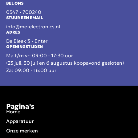
BEL ONS
0547 - 700240
STUUR EEN EMAIL
info@me-electronics.nl
ADRES
De Bleek 3 - Enter
OPENINGSTIJDEN
Ma t/m vr: 09:00 - 17:30 uur
(23 juli, 30 juli en 6 augustus koopavond gesloten)
Za: 09:00 - 16:00 uur
Pagina's
Home
Apparatuur
Onze merken