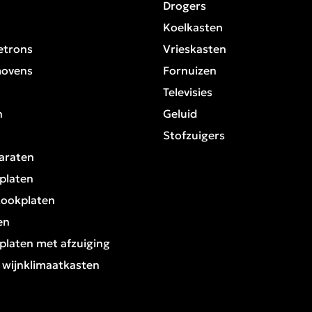
Drogers
Koelkasten
etrons
Vrieskasten
movens
Fornuizen
Televisies
n
Geluid
Stofzuigers
araten
platen
kookplaten
en
platen met afzuiging
/ wijnklimaatkasten