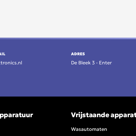
AIL
ADRES
tronics.nl
De Bleek 3 - Enter
pparatuur
Vrijstaande appara
Wasautomaten