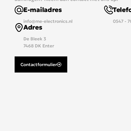
E-mailadres
Tele
info@me-electronics.nl
0547 - 
Adres
De Bleek 3
7468 DK Enter
Contactformulier