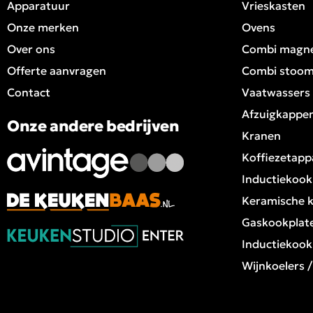
Apparatuur
Vrieskasten
Onze merken
Ovens
Over ons
Combi magn
Offerte aanvragen
Combi stoo
Contact
Vaatwassers
Afzuigkappe
Onze andere bedrijven
Kranen
Koffiezetapp
Inductiekook
Keramische 
Gaskookplat
Inductiekook
Wijnkoelers 