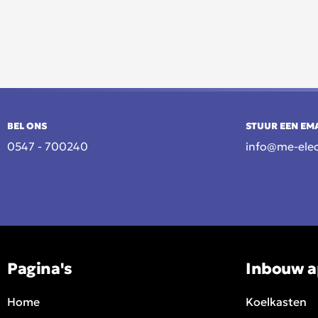
BEL ONS
STUUR EEN EM
0547 - 700240
info@me-elec
Pagina's
Inbouw a
Home
Koelkasten