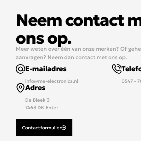
Neem contact 
ons op.
Meer weten over één van onze merken? Of geheel
aanvragen? Neem dan contact met ons op.
E-mailadres
Tele
info@me-electronics.nl
0547 - 
Adres
De Bleek 3
7468 DK Enter
Contactformulier