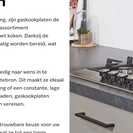
n
ng, zijn gaskookplaten de
 assortiment
het koken. Dankzij de
atig worden bereid, wat
edig naar wens in te
tebron. Dit maakt ze ideaal
ing of een constante, lage
raden, gaskookplaten
n vereisen.
etrouwbare keuze voor uw
at ze tot een lange