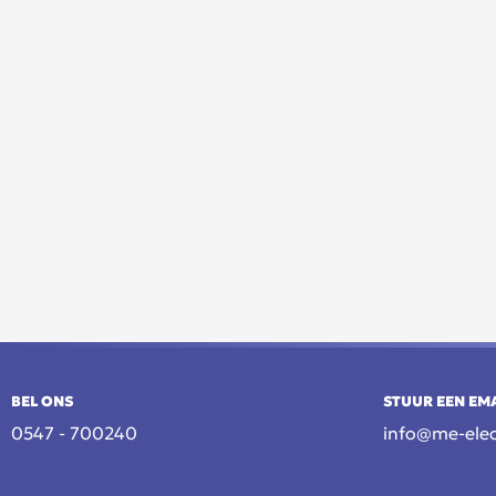
BEL ONS
STUUR EEN EM
0547 - 700240
info@me-elec