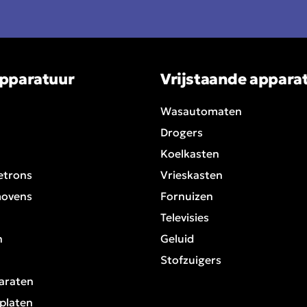
pparatuur
Vrijstaande appara
Wasautomaten
Drogers
Koelkasten
etrons
Vrieskasten
movens
Fornuizen
Televisies
n
Geluid
Stofzuigers
araten
platen