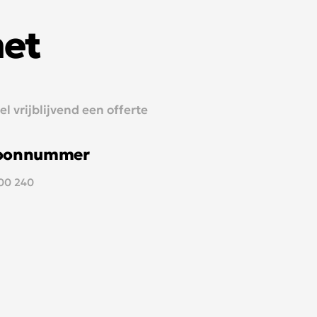
met
 vrijblijvend een offerte
foonnummer
700 240