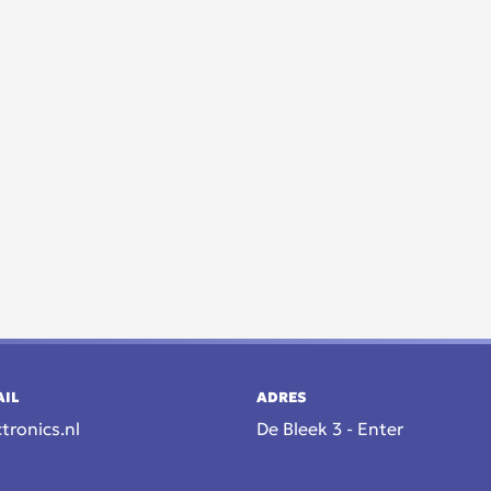
AIL
ADRES
tronics.nl
De Bleek 3 - Enter