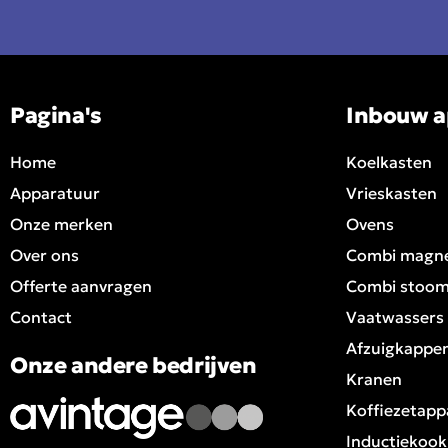
Pagina's
Inbouw a
Home
Koelkasten
Apparatuur
Vrieskasten
Onze merken
Ovens
Over ons
Combi magn
Offerte aanvragen
Combi stoo
Contact
Vaatwassers
Afzuigkappe
Onze andere bedrijven
Kranen
Koffiezetapp
Inductiekook