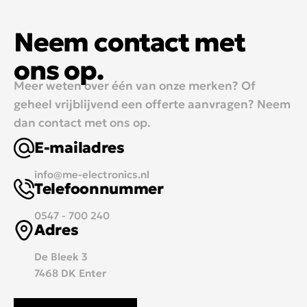
Neem contact met
ons op.
Meer weten over één van onze merken? Of
geheel vrijblijvend een offerte aanvragen? Neem
dan contact met ons op.
E-mailadres
info@me-electronics.nl
Telefoonnummer
0547 - 700 240
Adres
De Bleek 3
7468 DK Enter