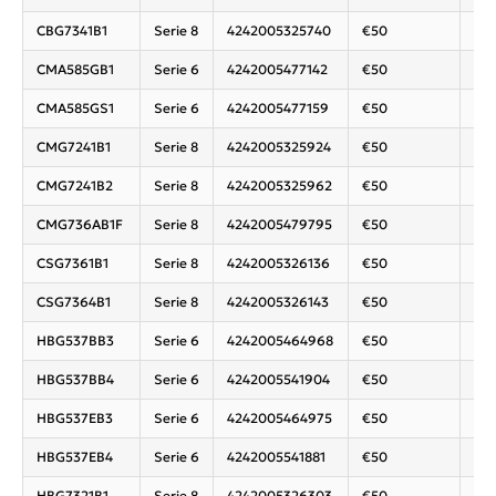
CBG7341B1
Serie 8
4242005325740
€50
Com
CMA585GB1
Serie 6
4242005477142
€50
Com
CMA585GS1
Serie 6
4242005477159
€50
Com
CMG7241B1
Serie 8
4242005325924
€50
Com
CMG7241B2
Serie 8
4242005325962
€50
Com
CMG736AB1F
Serie 8
4242005479795
€50
Com
CSG7361B1
Serie 8
4242005326136
€50
Com
CSG7364B1
Serie 8
4242005326143
€50
Com
HBG537BB3
Serie 6
4242005464968
€50
Ove
HBG537BB4
Serie 6
4242005541904
€50
HBG537EB3
Serie 6
4242005464975
€50
Ove
HBG537EB4
Serie 6
4242005541881
€50
HBG7321B1
Serie 8
4242005326303
€50
Ove