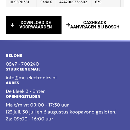
HLS59D351
Serie 6
4242005336302
€75
Ind
DOWNLOAD DE
CASHBACK
VOORWAARDEN
AANVRAGEN BIJ BOSCH
BEL ONS
0547 - 700240
STUUR EEN EMAIL
info@me-electronics.nl
ADRES
De Bleek 3 - Enter
OPENINGSTIJDEN
Ma t/m vr: 09:00 - 17:30 uur
(23 juli, 30 juli en 6 augustus koopavond gesloten)
Za: 09:00 - 16:00 uur