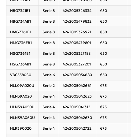
HBG7341B1
Serie 8
4242005326334
€50
Ove
HBG734AB1
Serie 8
4242005479832
€50
Ove
HMG7361B1
Serie 8
4242005326921
€50
Ove
HMG736FB1
Serie 8
4242005479801
€50
Ove
HSG7361B1
Serie 8
4242005327188
€50
Ove
HSG7364B1
Serie 8
4242005327201
€50
Ove
VBC5580S0
Serie 6
4242005034680
€50
Ove
HLL09A020U
Serie 2
4242005042661
€75
Ind
HLN39A020
Serie 4
4242005042623
€75
Ind
HLN39A050U
Serie 4
4242005041312
€75
Ind
HLN39A060U
Serie 4
4242005042630
€75
Ind
HLR390020
Serie 4
4242005042722
€75
Ind