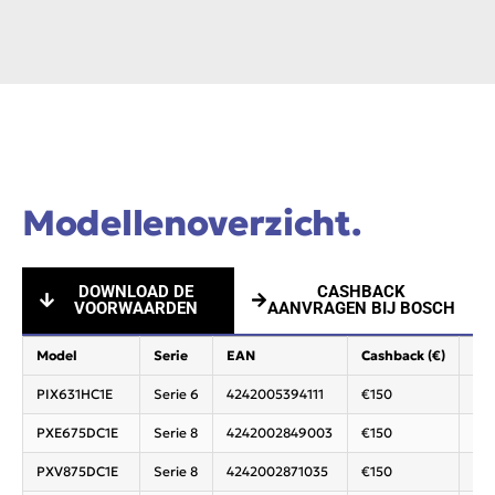
Modellenoverzicht.
DOWNLOAD DE
CASHBACK
VOORWAARDEN
AANVRAGEN BIJ BOSCH
Model
Serie
EAN
Cashback (€)
Cat
PIX631HC1E
Serie 6
4242005394111
€150
Koo
PXE675DC1E
Serie 8
4242002849003
€150
Koo
PXV875DC1E
Serie 8
4242002871035
€150
Koo