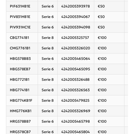
PIF631HB1E
Serie 6
4242005393978
€50
Koo
PIV831HB1E
Serie 6
4242005394067
€50
Koo
PIV931HC1E
Serie 6
4242005394098
€50
Koo
CBG7741B1
Serie 8
4242005325757
€100
Com
CMG7761B1
Serie 8
4242005326020
€100
Com
HBG578BB3
Serie 6
4242005465064
€100
Ove
HBG578EB7
Serie 6
4242005465095
€100
Ove
HBG7721B1
Serie 8
4242005326488
€100
Ove
HBG7741B1
Serie 8
4242005326563
€100
Ove
HBG774KB1F
Serie 8
4242005479825
€100
Ove
HMG776KB1
Serie 8
4242005326969
€100
Ove
HRG578BB7
Serie 6
4242005465798
€100
Ove
HRG578CB7
Serie 6
4242005465804
€100
Ove