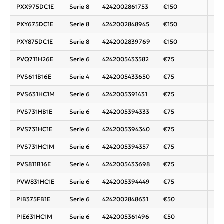
PXX975DC1E
Serie 8
4242002861753
€150
Koo
PXY675DC1E
Serie 8
4242002848945
€150
Koo
PXY875DC1E
Serie 8
4242002839769
€150
Koo
PVQ711H26E
Serie 6
4242005433582
€75
Ven
PVS611B16E
Serie 4
4242005433650
€75
Ven
PVS631HC1M
Serie 6
4242005391431
€75
Koo
PVS731HB1E
Serie 6
4242005394333
€75
Koo
PVS731HC1E
Serie 6
4242005394340
€75
Koo
PVS731HC1M
Serie 6
4242005394357
€75
Koo
PVS811B16E
Serie 4
4242005433698
€75
Ven
PVW831HC1E
Serie 6
4242005394449
€75
Koo
PIB375FB1E
Serie 6
4242002848631
€50
Koo
PIE631HC1M
Serie 6
4242005361496
€50
Koo